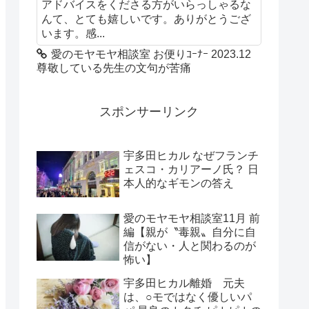
アドバイスをくださる方がいらっしゃるな
んて、とても嬉しいです。ありがとうござ
います。感...
愛のモヤモヤ相談室 お便りｺｰﾅｰ 2023.12
尊敬している先生の文句が苦痛
スポンサーリンク
宇多田ヒカル なぜフランチ
ェスコ・カリアーノ氏？ 日
本人的なギモンの答え
愛のモヤモヤ相談室11月 前
編【親が〝毒親〟自分に自
信がない・人と関わるのが
怖い】
宇多田ヒカル離婚 元夫
は、○モではなく優しいパ