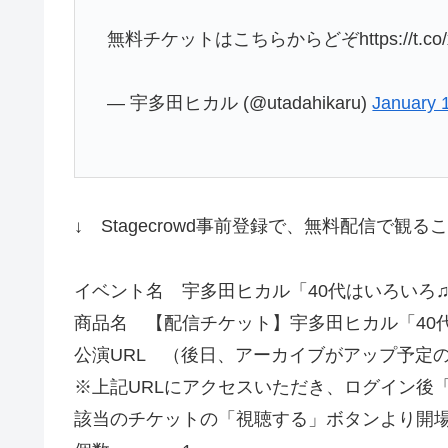
無料チケットはこちらからどぞhttps://t.co/x
— 宇多田ヒカル (@utadahikaru)
January 
↓ Stagecrowd事前登録で、無料配信で観
イベント名
宇多田
ヒカル
「40代はいろいろ
商品名 【配信チケット】
宇多田
ヒカル
「40
公演URL （後日、アーカイブがアップ予定
※上記URLにアクセスいただき、ログイン後
該当のチケットの「視聴する」ボタンより開