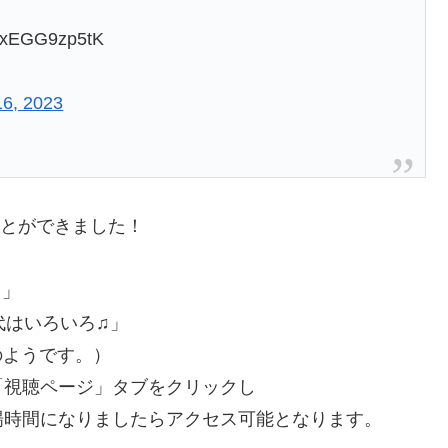
EGG9zp5tK
16, 2023
ることができました！
♫」
代はいろいろ♫」
のようです。）
「視聴ページ」タブ
をクリックし
場時間になりましたら
アクセス可能となります。