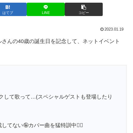
はてブ
LINE
コピー
2023.01.19
ヒカルさんの40歳の誕生日を記念して、ネットイベント
ークして歌って…(スペシャルゲストも登場したり
てない🤪カバー曲を猛特訓中🧟‍♀️